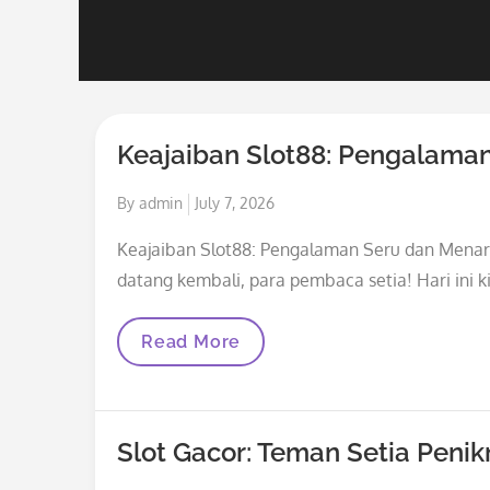
Keajaiban Slot88: Pengalama
Posted
By
admin
July 7, 2026
on
Keajaiban Slot88: Pengalaman Seru dan Menar
datang kembali, para pembaca setia! Hari ini 
Keajaiban
Read More
Slot88:
Pengalaman
Seru
Dan
Menarik
Slot Gacor: Teman Setia Penik