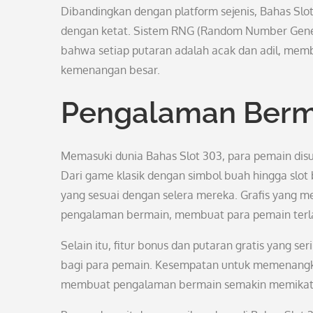
Dibandingkan dengan platform sejenis, Bahas Slo
dengan ketat. Sistem RNG (Random Number Gene
bahwa setiap putaran adalah acak dan adil, mem
kemenangan besar.
Pengalaman Berma
Memasuki dunia Bahas Slot 303, para pemain dis
Dari game klasik dengan simbol buah hingga slot
yang sesuai dengan selera mereka. Grafis yang 
pengalaman bermain, membuat para pemain terla
Selain itu, fitur bonus dan putaran gratis yang s
bagi para pemain. Kesempatan untuk memenangk
membuat pengalaman bermain semakin memikat