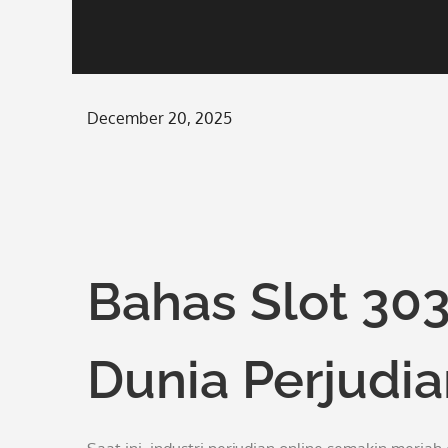
Posted
December 20, 2025
on
Bahas Slot 303
Dunia Perjudia