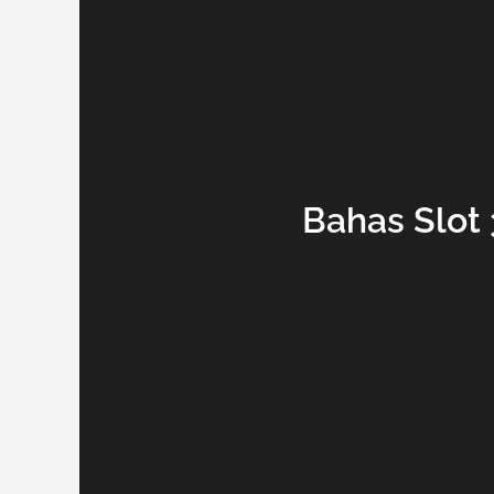
Bahas Slot 