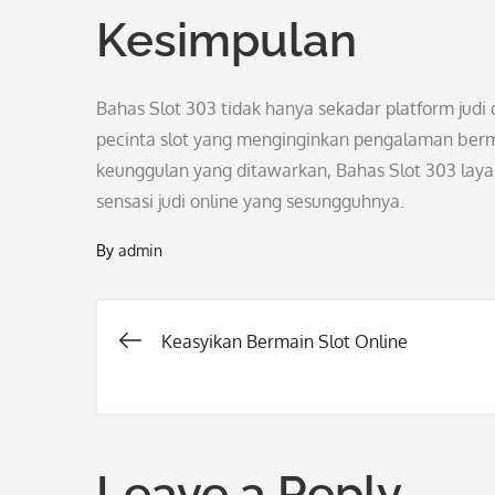
Kesimpulan
Bahas Slot 303 tidak hanya sekadar platform judi 
pecinta slot yang menginginkan pengalaman be
keunggulan yang ditawarkan, Bahas Slot 303 laya
sensasi judi online yang sesungguhnya.
By
admin
Keasyikan Bermain Slot Online
Post
navigation
Leave a Reply