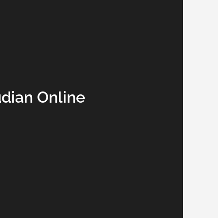
udian Online