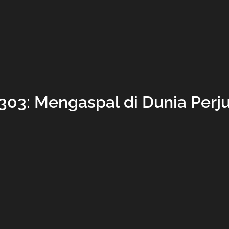
303: Mengaspal di Dunia Perj