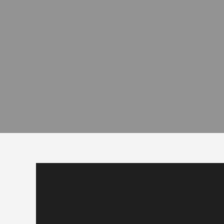
Skip
to
content