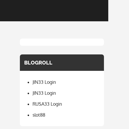
BLOGROLL
JIN33 Login
JIN33 Login
RUSA33 Login
slot88