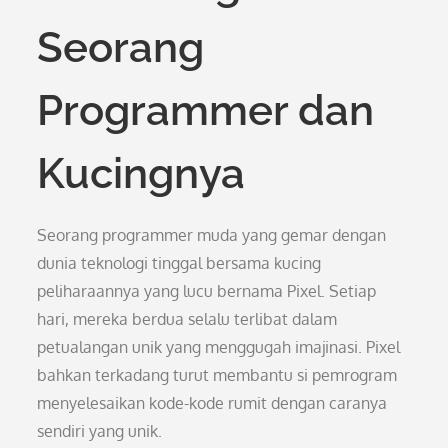
Seorang
Programmer dan
Kucingnya
Seorang programmer muda yang gemar dengan
dunia teknologi tinggal bersama kucing
peliharaannya yang lucu bernama Pixel. Setiap
hari, mereka berdua selalu terlibat dalam
petualangan unik yang menggugah imajinasi. Pixel
bahkan terkadang turut membantu si pemrogram
menyelesaikan kode-kode rumit dengan caranya
sendiri yang unik.