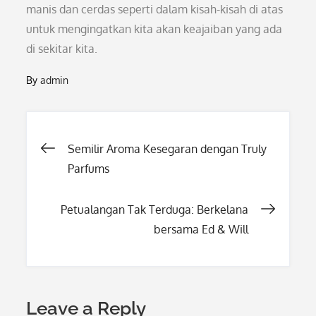
manis dan cerdas seperti dalam kisah-kisah di atas
untuk mengingatkan kita akan keajaiban yang ada
di sekitar kita.
By
admin
Post
Semilir Aroma Kesegaran dengan Truly
Parfums
navigation
Petualangan Tak Terduga: Berkelana
bersama Ed & Will
Leave a Reply