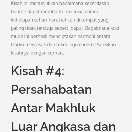
Kisah ini menunjukkan bagaimana kecerdasan
buatan dapat membantu manusia dalam
kehidupan sehari-hari, bahkan di tempat yang
paling tidak terduga seperti dapur. Bagaimana koki
muda ini berhasil menciptakan harmoni antara
tradisi memasak dan teknologi modern? Saksikan
kisahnya dengan cermat.
Kisah #4:
Persahabatan
Antar Makhluk
Luar Angkasa dan