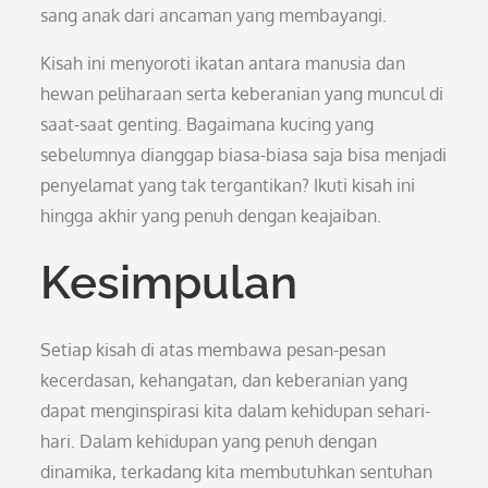
sang anak dari ancaman yang membayangi.
Kisah ini menyoroti ikatan antara manusia dan
hewan peliharaan serta keberanian yang muncul di
saat-saat genting. Bagaimana kucing yang
sebelumnya dianggap biasa-biasa saja bisa menjadi
penyelamat yang tak tergantikan? Ikuti kisah ini
hingga akhir yang penuh dengan keajaiban.
Kesimpulan
Setiap kisah di atas membawa pesan-pesan
kecerdasan, kehangatan, dan keberanian yang
dapat menginspirasi kita dalam kehidupan sehari-
hari. Dalam kehidupan yang penuh dengan
dinamika, terkadang kita membutuhkan sentuhan