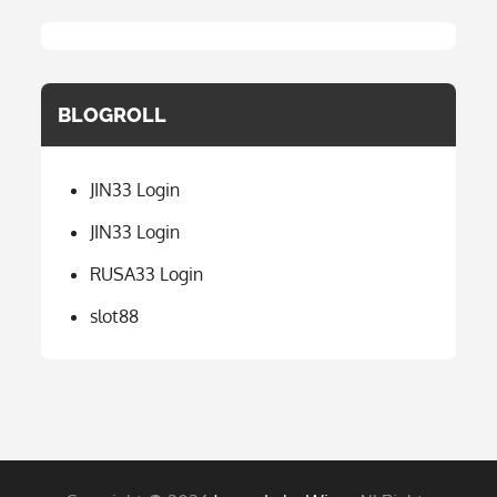
BLOGROLL
JIN33 Login
JIN33 Login
RUSA33 Login
slot88