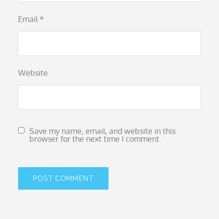
Email
*
Website
Save my name, email, and website in this
browser for the next time I comment.