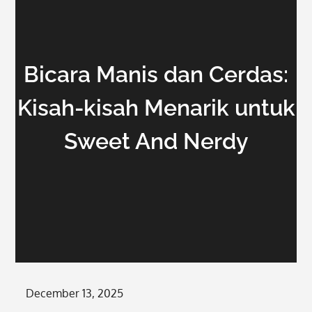
Bicara Manis dan Cerdas:
Kisah-kisah Menarik untuk
Sweet And Nerdy
Posted
December 13, 2025