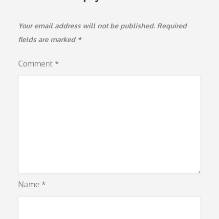
Your email address will not be published.
Required
fields are marked
*
Comment
*
Name
*