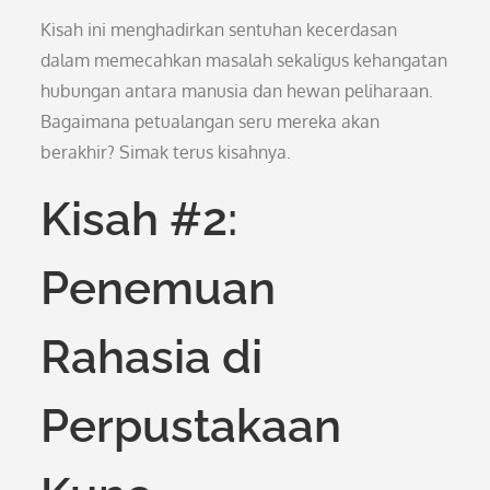
Kisah ini menghadirkan sentuhan kecerdasan
dalam memecahkan masalah sekaligus kehangatan
hubungan antara manusia dan hewan peliharaan.
Bagaimana petualangan seru mereka akan
berakhir? Simak terus kisahnya.
Kisah #2:
Penemuan
Rahasia di
Perpustakaan