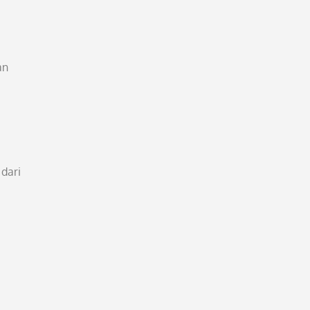
an
 dari