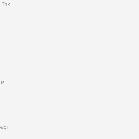
 Tak
us
bagi