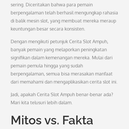
sering. Diceritakan bahwa para pemain
berpengalaman telah berhasil mengungkap rahasia
di balik mesin slot, yang membuat mereka meraup
keuntungan besar secara konsisten.
Dengan mengikuti petunjuk Cerita Slot Ampuh,
banyak pemain yang melaporkan peningkatan
signifikan dalam kemenangan mereka. Mulai dari
pemain pemula hingga yang sudah
berpengalaman, semua bisa merasakan manfaat
dari memahami dan mengaplikasikan cerita slot ini.
Jadi, apakah Cerita Slot Ampuh benar-benar ada?
Mari kita telusuri lebih dalam.
Mitos vs. Fakta