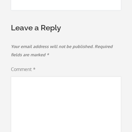
Leave a Reply
Your email address will not be published.
Required
fields are marked
*
Comment
*