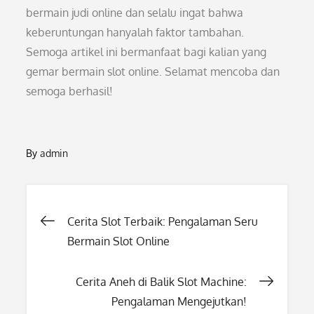
bermain judi online dan selalu ingat bahwa
keberuntungan hanyalah faktor tambahan.
Semoga artikel ini bermanfaat bagi kalian yang
gemar bermain slot online. Selamat mencoba dan
semoga berhasil!
By
admin
Post
Cerita Slot Terbaik: Pengalaman Seru
Bermain Slot Online
navigation
Cerita Aneh di Balik Slot Machine:
Pengalaman Mengejutkan!