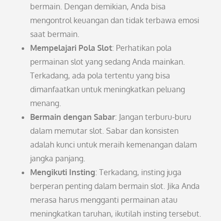
bermain. Dengan demikian, Anda bisa
mengontrol keuangan dan tidak terbawa emosi
saat bermain.
Mempelajari Pola Slot
: Perhatikan pola
permainan slot yang sedang Anda mainkan.
Terkadang, ada pola tertentu yang bisa
dimanfaatkan untuk meningkatkan peluang
menang.
Bermain dengan Sabar
: Jangan terburu-buru
dalam memutar slot. Sabar dan konsisten
adalah kunci untuk meraih kemenangan dalam
jangka panjang.
Mengikuti Insting
: Terkadang, insting juga
berperan penting dalam bermain slot. Jika Anda
merasa harus mengganti permainan atau
meningkatkan taruhan, ikutilah insting tersebut.