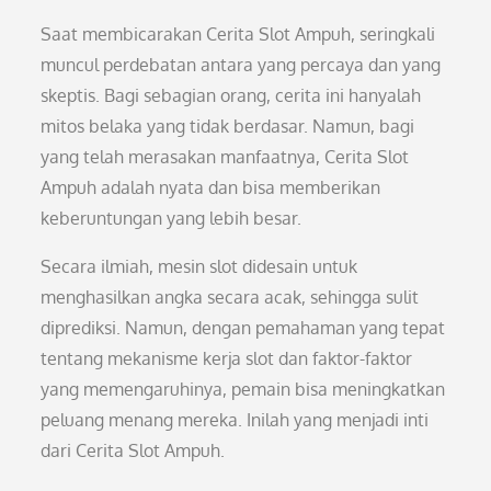
Saat membicarakan Cerita Slot Ampuh, seringkali
muncul perdebatan antara yang percaya dan yang
skeptis. Bagi sebagian orang, cerita ini hanyalah
mitos belaka yang tidak berdasar. Namun, bagi
yang telah merasakan manfaatnya, Cerita Slot
Ampuh adalah nyata dan bisa memberikan
keberuntungan yang lebih besar.
Secara ilmiah, mesin slot didesain untuk
menghasilkan angka secara acak, sehingga sulit
diprediksi. Namun, dengan pemahaman yang tepat
tentang mekanisme kerja slot dan faktor-faktor
yang memengaruhinya, pemain bisa meningkatkan
peluang menang mereka. Inilah yang menjadi inti
dari Cerita Slot Ampuh.