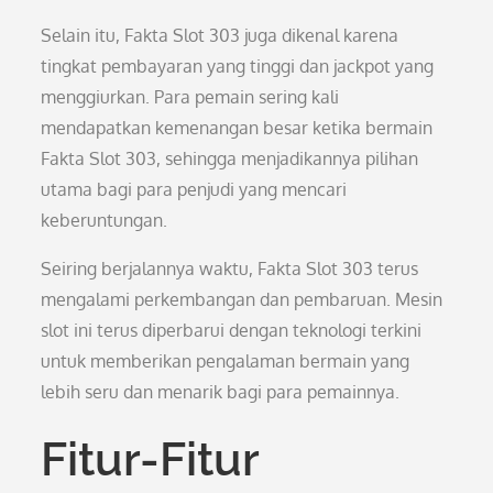
Selain itu, Fakta Slot 303 juga dikenal karena
tingkat pembayaran yang tinggi dan jackpot yang
menggiurkan. Para pemain sering kali
mendapatkan kemenangan besar ketika bermain
Fakta Slot 303, sehingga menjadikannya pilihan
utama bagi para penjudi yang mencari
keberuntungan.
Seiring berjalannya waktu, Fakta Slot 303 terus
mengalami perkembangan dan pembaruan. Mesin
slot ini terus diperbarui dengan teknologi terkini
untuk memberikan pengalaman bermain yang
lebih seru dan menarik bagi para pemainnya.
Fitur-Fitur