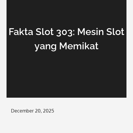
Fakta Slot 303: Mesin Slot
yang Memikat
Posted
December 20, 2025
on