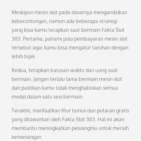
Meskipun mesin slot pada dasarnya mengandalkan
keberuntungan, namun ada beberapa strategi
yang bisa kamu terapkan saat bermain Fakta Slot
303. Pertama, pahami pola pembayaran mesin slot
tersebut agar kamu bisa mengatur taruhan dengan
lebih bijak.
Kedua, tetapkan batasan waktu dan uang saat
bermain. Jangan terlalu lama bermain mesin slot
dan pastikan kamu tidak menghabiskan semua
modal dalam satu sesi bermain.
Terakhir, manfaatkan fitur bonus dan putaran gratis
yang ditawarkan oleh Fakta Slot 303. Hal ini akan
membantu meningkatkan peluangmu untuk meraih
kemenangan.