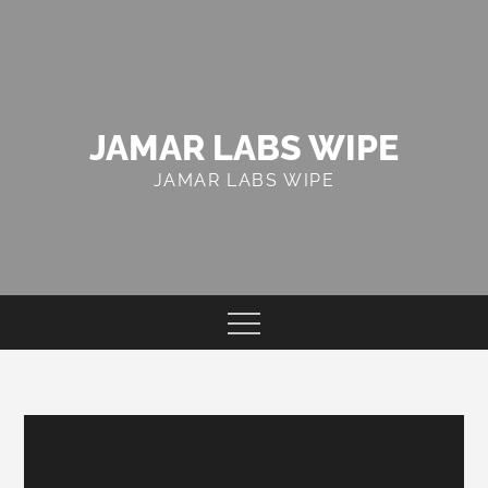
Skip
to
content
JAMAR LABS WIPE
JAMAR LABS WIPE