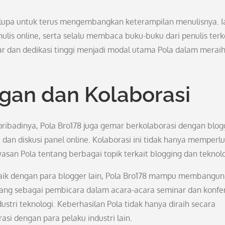
ak lupa untuk terus mengembangkan keterampilan menulisnya. I
ulis online, serta selalu membaca buku-buku dari penulis terk
 dan dedikasi tinggi menjadi modal utama Pola dalam merai
an dan Kolaborasi
ribadinya, Pola Bro178 juga gemar berkolaborasi dengan blog
an diskusi panel online. Kolaborasi ini tidak hanya memperl
n Pola tentang berbagai topik terkait blogging dan teknolo
baik dengan para blogger lain, Pola Bro178 mampu membangun
dang sebagai pembicara dalam acara-acara seminar dan konfer
ustri teknologi. Keberhasilan Pola tidak hanya diraih secara
si dengan para pelaku industri lain.