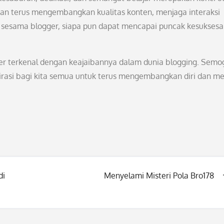
gan terus mengembangkan kualitas konten, menjaga interaksi
 sesama blogger, siapa pun dapat mencapai puncak kesukses
ogger terkenal dengan keajaibannya dalam dunia blogging. Semo
irasi bagi kita semua untuk terus mengembangkan diri dan me
di
Menyelami Misteri Pola Bro178