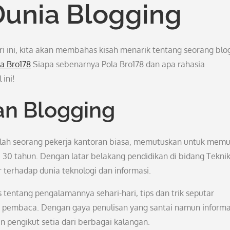
 Dunia Blogging
i ini, kita akan membahas kisah menarik tentang seorang blo
la Bro178
Siapa sebenarnya Pola Bro178 dan apa rahasia
 ini!
an Blogging
alah seorang pekerja kantoran biasa, memutuskan untuk memu
 30 tahun. Dengan latar belakang pendidikan di bidang Tekni
r terhadap dunia teknologi dan informasi.
s tentang pengalamannya sehari-hari, tips dan trik seputar
gi pembaca. Dengan gaya penulisan yang santai namun informat
 pengikut setia dari berbagai kalangan.