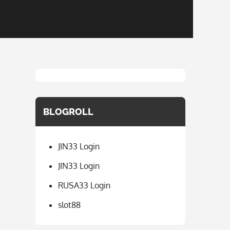
BLOGROLL
JIN33 Login
JIN33 Login
RUSA33 Login
slot88