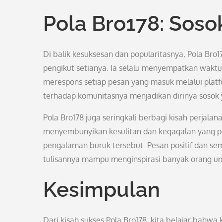
Pola Bro178: Sosok 
Di balik kesuksesan dan popularitasnya, Pola B
pengikut setianya. Ia selalu menyempatkan waktu
merespons setiap pesan yang masuk melalui platf
terhadap komunitasnya menjadikan dirinya sosok y
Pola Bro178 juga seringkali berbagi kisah perjalan
menyembunyikan kesulitan dan kegagalan yang pe
pengalaman buruk tersebut. Pesan positif dan s
tulisannya mampu menginspirasi banyak orang u
Kesimpulan
Dari kisah sukses Pola Bro178, kita belajar bahw