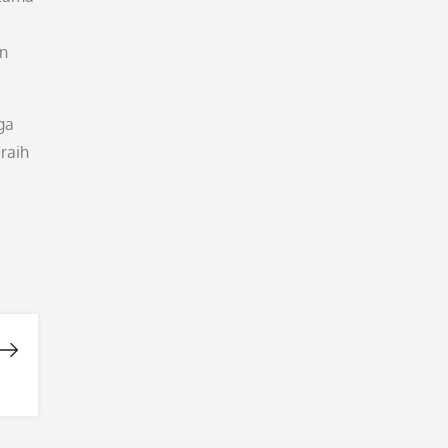
an
ga
raih