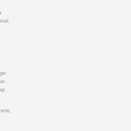
a
enal
h
ger
uas
gi.
ensi,