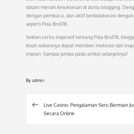
dalam meraih kesuksesan di dunia blogging. Den
dengan pembaca, dan aktif berkolaborasi dengan
seperti Pola Bro178.
Sekian cerita inspiratif tentang Pola Bro178, bl
kisah suksesnya dapat memberi motivasi dan insp
impian. Sampai jumpa pada artikel selanjutnya!
By
admin
Live Casino: Pengalaman Seru Bermain Ju
Post
Secara Online
navigation