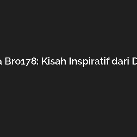
 Bro178: Kisah Inspiratif dari