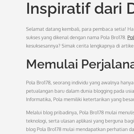
Inspiratif dari
Selamat datang kembali, para pembaca setia! Har
sukses yang dikenal dengan nama Pola Bro178.
Po
kesuksesannya? Simak cerita lengkapnya di artikel
Memulai Perjalan
Pola Bro178, seorang individu yang awalnya hany
petualangan baru dalam dunia blogging pada usia
Informatika, Pola memiliki ketertarikan yang besa
Melalui blog pribadinya, Pola Bro178 mulai menuli
teknologi, serta ulasan aplikasi yang berguna ba
blog Pola Bro178 mulai mendapatkan perhatian dan