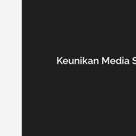
Keunikan Media 