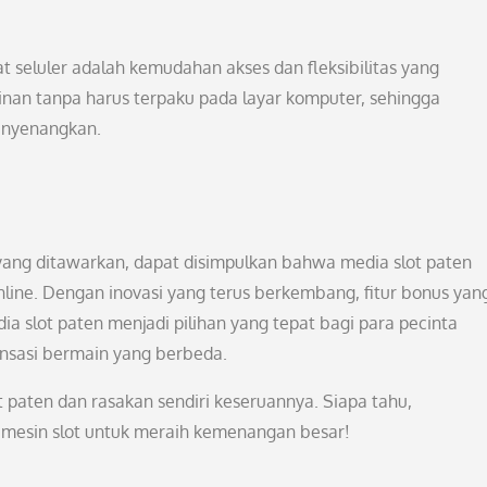
 seluler adalah kemudahan akses dan fleksibilitas yang
nan tanpa harus terpaku pada layar komputer, sehingga
enyenangkan.
ang ditawarkan, dapat disimpulkan bahwa media slot paten
ine. Dengan inovasi yang terus berkembang, fitur bonus yan
 slot paten menjadi pilihan yang tepat bagi para pecinta
ensasi bermain yang berbeda.
 paten dan rasakan sendiri keseruannya. Siapa tahu,
 mesin slot untuk meraih kemenangan besar!