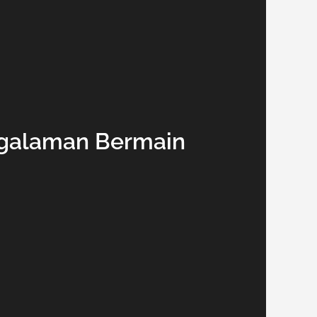
ngalaman Bermain