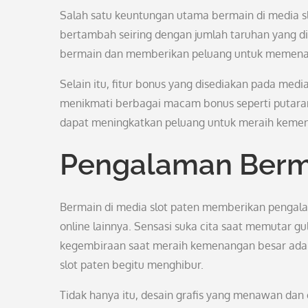
Salah satu keuntungan utama bermain di media sl
bertambah seiring dengan jumlah taruhan yang d
bermain dan memberikan peluang untuk memenang
Selain itu, fitur bonus yang disediakan pada medi
menikmati berbagai macam bonus seperti putara
dapat meningkatkan peluang untuk meraih keme
Pengalaman Berm
Bermain di media slot paten memberikan pengal
online lainnya. Sensasi suka cita saat memutar g
kegembiraan saat meraih kemenangan besar ada
slot paten begitu menghibur.
Tidak hanya itu, desain grafis yang menawan dan 