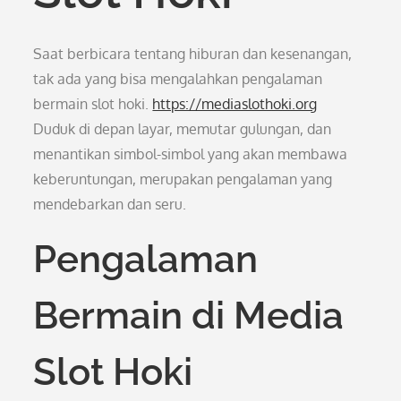
Saat berbicara tentang hiburan dan kesenangan,
tak ada yang bisa mengalahkan pengalaman
bermain slot hoki.
https://mediaslothoki.org
Duduk di depan layar, memutar gulungan, dan
menantikan simbol-simbol yang akan membawa
keberuntungan, merupakan pengalaman yang
mendebarkan dan seru.
Pengalaman
Bermain di Media
Slot Hoki