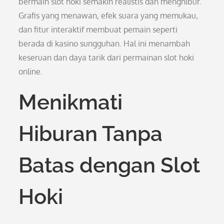
bermain slot hoki semakin realistis dan menghibur.
Grafis yang menawan, efek suara yang memukau,
dan fitur interaktif membuat pemain seperti
berada di kasino sungguhan. Hal ini menambah
keseruan dan daya tarik dari permainan slot hoki
online.
Menikmati
Hiburan Tanpa
Batas dengan Slot
Hoki