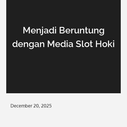
Menjadi Beruntung
dengan Media Slot Hoki
Posted
December 20, 2025
on