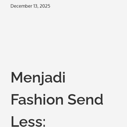
Posted
December 13, 2025
on
Menjadi
Fashion Send
Less: