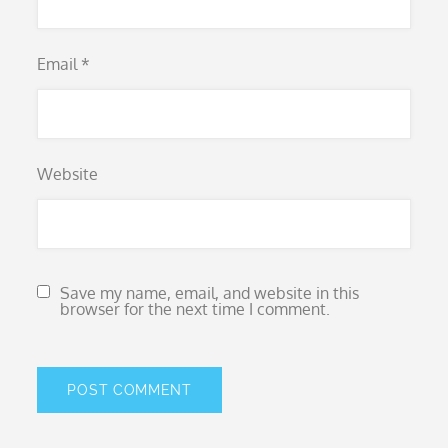
Email
*
Website
Save my name, email, and website in this
browser for the next time I comment.