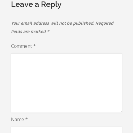
Leave a Reply
Your email address will not be published.
Required
fields are marked
*
Comment
*
Name
*