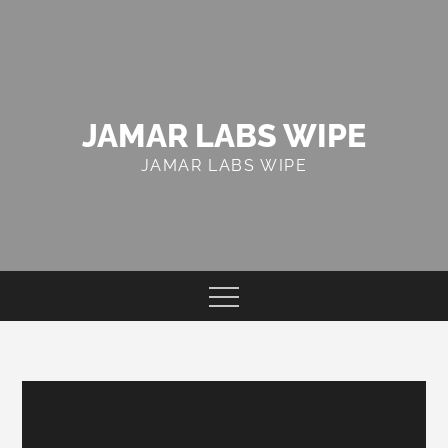
Skip
to
content
JAMAR LABS WIPE
JAMAR LABS WIPE