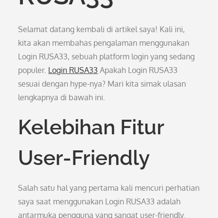
Selamat datang kembali di artikel saya! Kali ini,
kita akan membahas pengalaman menggunakan
Login RUSA33, sebuah platform login yang sedang
populer.
Login RUSA33
Apakah Login RUSA33
sesuai dengan hype-nya? Mari kita simak ulasan
lengkapnya di bawah ini.
Kelebihan Fitur
User-Friendly
Salah satu hal yang pertama kali mencuri perhatian
saya saat menggunakan Login RUSA33 adalah
antarmuka pengguna yang sangat user-friendly.