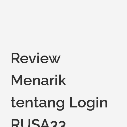
Review
Menarik
tentang Login
RUSA33