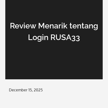
Review Menarik tentang
Login RUSA33
Posted
December 15, 2025
on