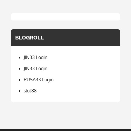
BLOGROLL
JIN33 Login
JIN33 Login
RUSA33 Login
slot88