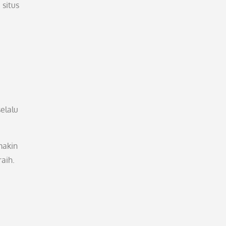
 situs
elalu
makin
aih.