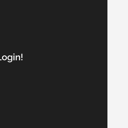
ogin!