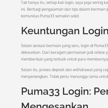
Tak hanya itu, setiap kali login, saya juga serin
ini. Berbagi pengalaman dan tips dalam bermain
komunitas Puma33 semakin solid.
Keuntungan Login
Selain sensasi bermain yang seru, login di Pum
dilewatkan. Dari beragam permainan judi online
memberikan yang terbaik untuk para membernya
Selain itu, proses deposit dan withdrawal yan
menyenangkan. Tidak perlu menunggu lama untuk
Puma33 Login: P
Mengesankan