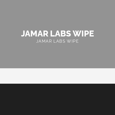
JAMAR LABS WIPE
JAMAR LABS WIPE