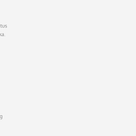
tus
ka.
ng