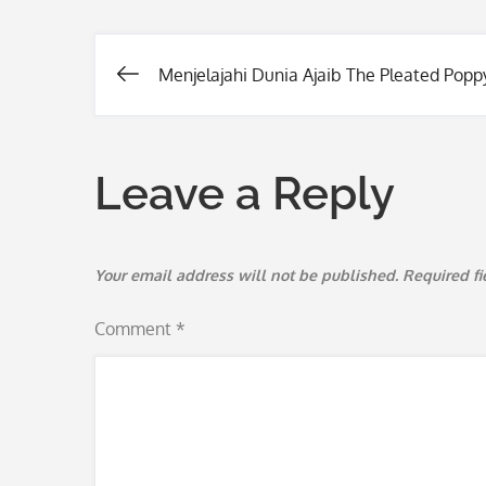
Menjelajahi Dunia Ajaib The Pleated Popp
Post
navigation
Leave a Reply
Your email address will not be published.
Required f
Comment
*