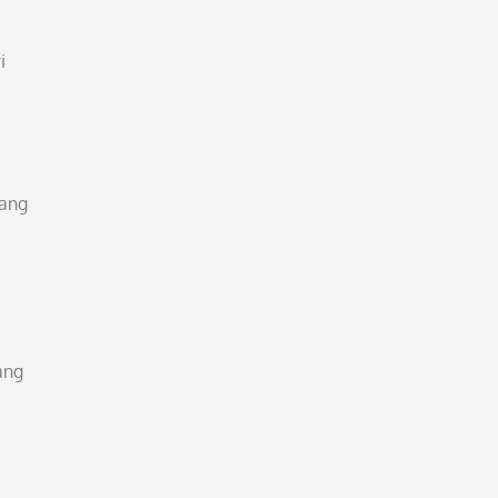
i
yang
ang